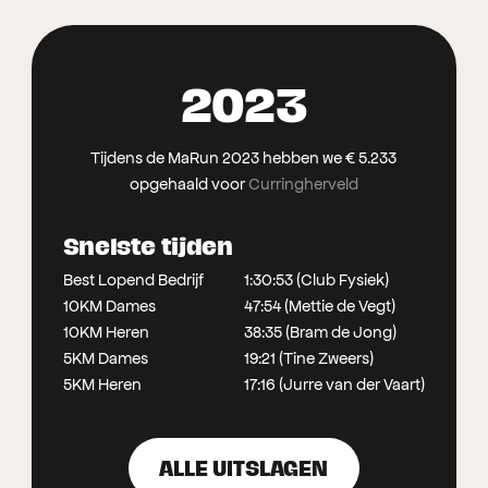
2023
Tijdens de MaRun 2023 hebben we € 5.233
opgehaald voor
Curringherveld
Snelste tijden
Best Lopend Bedrijf
1:30:53 (Club Fysiek)
10KM Dames
47:54 (Mettie de Vegt)
10KM Heren
38:35 (Bram de Jong)
5KM Dames
19:21 (Tine Zweers)
5KM Heren
17:16 (Jurre van der Vaart)
ALLE UITSLAGEN