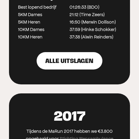
Best lopend bedrijf
01:26:33 (BDO)
5KM Dames
21:12 (Time Zeers)
5KM Heren
16:50 (Merwin Dollison)
10KM Dames
37:59 (Hinke Schokker)
10KM Heren
37:38 (Alwin Reinders)
ALLE UITSLAGEN
2017
Tijdens de MaRun 2017 hebben we €3.800
opgehaald voor
Stichting Wensambulance