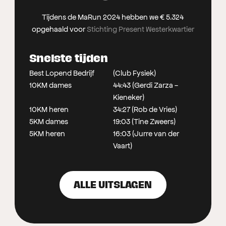
Tijdens de MaRun 2024 hebben we € 5.324
opgehaald voor
Stichting Present Westerkwartier
Snelste tijden
Best Lopend Bedrijf
(Club Fysiek)
10KM dames
44:43 (Gerdi Zarza -
Kieneker)
10KM heren
34:27 (Rob de Vries)
5KM dames
19:03 (Tine Zweers)
5KM heren
16:03 (Jurre van der
Vaart)
ALLE UITSLAGEN