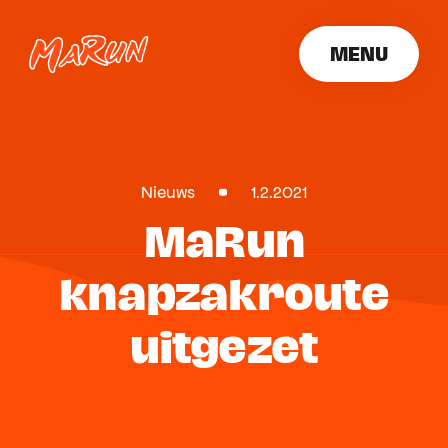
MENU
SLUITEN
Nieuws
1.2.2021
MaRun
knapzakroute
uitgezet