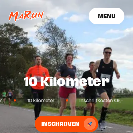
MENU
SLUITEN
10 Kilometer
10 kilometer
Inschrijfkosten €9,-
INSCHRIJVEN