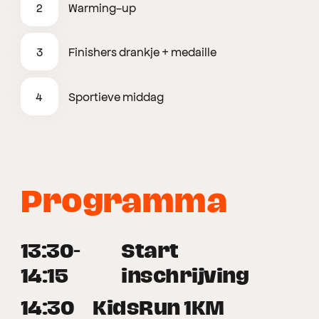
2
Warming-up
3
Finishers drankje + medaille
4
Sportieve middag
Programma
13:30-
Start
14:15
inschrijving
14:30
KidsRun 1KM